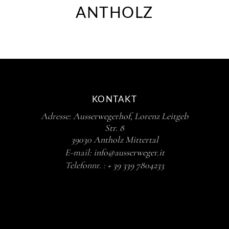
ANTHOLZ
KONTAKT
Adresse:
Ausserwegerhof, Lorenz Leitgeb
Str. 8
39030 Antholz Mittertal
E-mail:
info@ausserweger.it
Telefonnr. :
+ 39 339 7804233