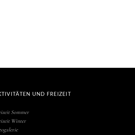
KTIVITÄTEN UND FREIZEIT
eizeit Sommer
eizeit Winter
togalerie