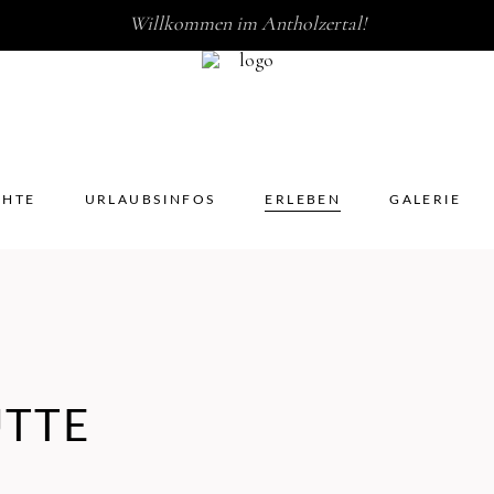
Willkommen im Antholzertal!
HICHTE
URLAUBSINFOS
ERLEBEN
GALERIE
CHTE
URLAUBSINFOS
ERLEBEN
GALERIE
ÜTTE