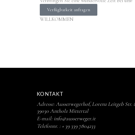
Verbringen Sie eine wundervolle Zeit bei uns!
Verfügbarkeit anfragen
WILLKOMMEN
KONTAKT
Adresse:
Ausserwegerhof, Lorenz Leitgeb Str. 
39030 Antholz Mittertal
E-mail:
info@ausserweger.it
Telefonnr. :
+ 39 339 7804233