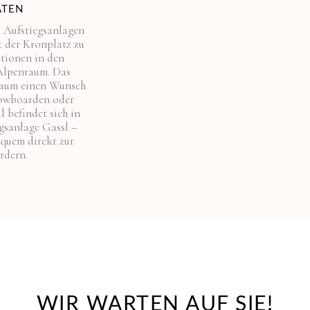
ÄTEN
n Aufstiegsanlagen
 der Kronplatz zu
tionen in den
Alpenraum. Das
kaum einen Wunsch
nowboarden oder
l befindet sich in
gsanlage Gassl –
quem direkt zur
rdern.
WIR WARTEN AUF SIE!