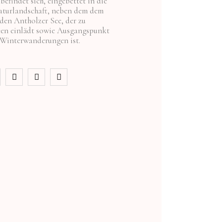
befindet sich, eingebettet in die
turlandschaft, neben dem dem
den Antholzer See, der zu
n einlädt sowie Ausgangspunkt
e Winterwanderungen ist.