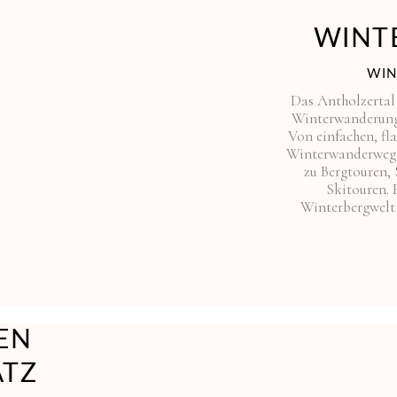
WINT
WIN
Das Antholzertal 
Winterwanderunge
Von einfachen, f
Winterwanderwegen
zu Bergtouren,
Skitouren. 
Winterbergwelt 
EN
ATZ