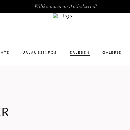
Willkommen im Antholzertal!
HICHTE
URLAUBSINFOS
ERLEBEN
GALERIE
CHTE
URLAUBSINFOS
ERLEBEN
GALERIE
ER