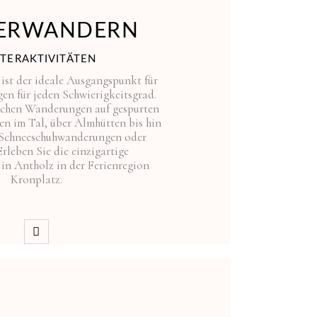
ERWANDERN
TERAKTIVITÄTEN
ist der ideale Ausgangspunkt für
n für jeden Schwierigkeitsgrad.
lachen Wanderungen auf gespurten
 im Tal, über Almhütten bis hin
 Schneeschuhwanderungen oder
Erleben Sie die einzigartige
in Antholz in der Ferienregion
Kronplatz.