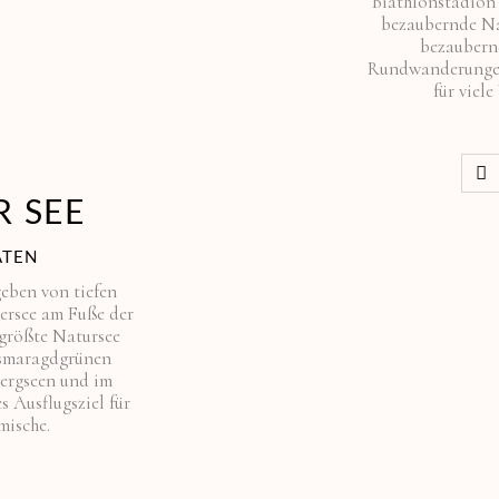
Biathlonstadion 
bezaubernde Na
bezaubern
Rundwanderungee
für viel
 SEE
ÄTEN
eben von tiefen
ersee am Fuße der
tgrößte Natursee
s smaragdgrünen
Bergseen und im
 Ausflugsziel für
mische.