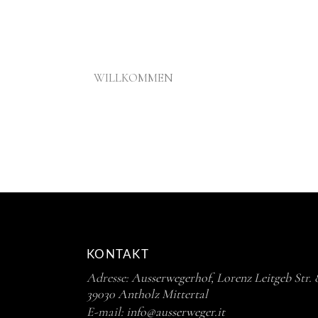
WILLKOMMEN
KONTAKT
Adresse:
Ausserwegerhof, Lorenz Leitgeb Str. 
39030 Antholz Mittertal
E-mail:
info@ausserweger.it