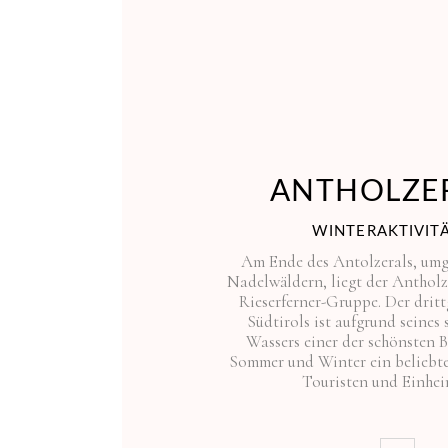
ANTHOLZER
WINTERAKTIVIT
Am Ende des Antolzerals, umg
Nadelwäldern, liegt der Antholz
Rieserferner-Gruppe. Der drit
Südtirols ist aufgrund seine
Wassers einer der schönsten 
Sommer und Winter ein beliebtes
Touristen und Einhei